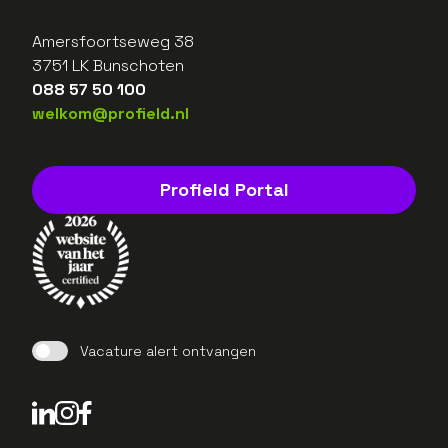
Amersfoortseweg 38
3751 LK Bunschoten
088 57 50 100
welkom@profield.nl
Profield Portal
Vacature alert ontvangen
LinkedIn Profield
Instagram Profield