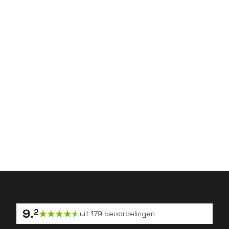
5
min.
Business Case
Ahold Delhaize Coffee Company
5
min.
Business Case
Kivo Plastic Verpakkingen
5
min.
Business Case
Bos Machines
9
.
2
uit
179
beoordelingen