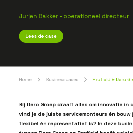
Jurjen Bakker - operationeel directeur
Lees de case
Home
Businesscases
Profield & Dero 
Bij Dero Groep draait alles om innovatie i
vind je de juiste servicemonteurs én bouw
flexibel én representatief is? In deze bu
tussen Dero Groep en Profield heeft gelei