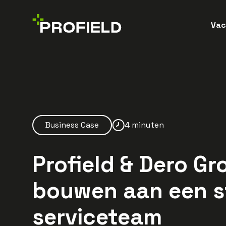
Vac
Business Case
4 minuten
Profield & Dero G
bouwen aan een s
serviceteam