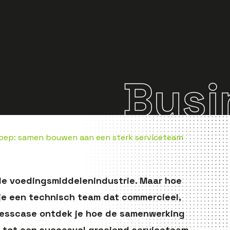
Busi
Groep: samen bouwen aan een sterk serviceteam
n de voedingsmiddelenindustrie. Maar hoe
 je een technisch team dat commercieel,
sinesscase ontdek je hoe de samenwerking
d tot een succesvol groeiend serviceteam.