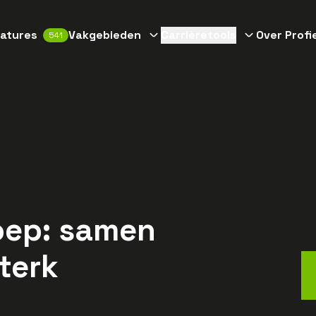
atures
Vakgebieden
Carrièretools
Over Profi
541
roep: samen
terk