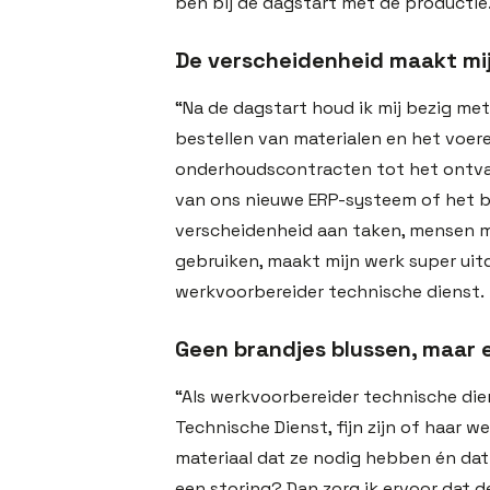
ben bij de dagstart met de productie
De verscheidenheid maakt mi
“Na de dagstart houd ik mij bezig met 
bestellen van materialen en het voer
onderhoudscontracten tot het ontvan
van ons nieuwe ERP-systeem of het bij
verscheidenheid aan taken, mensen m
gebruiken, maakt mijn werk super uitda
werkvoorbereider technische dienst.
Geen brandjes blussen, maar 
“Als werkvoorbereider technische dien
Technische Dienst, fijn zijn of haar w
materiaal dat ze nodig hebben én dat e
een storing? Dan zorg ik ervoor dat 