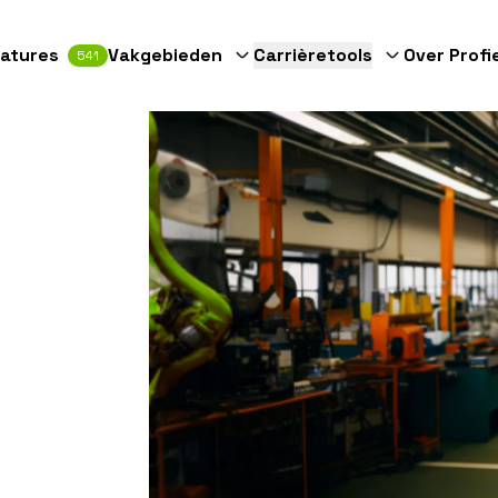
atures
Vakgebieden
Carrièretools
Over Profi
541