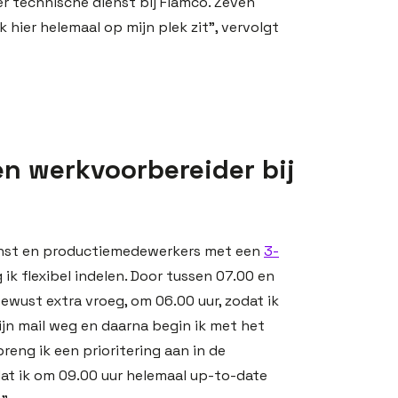
r technische dienst bij Flamco. Zeven
 hier helemaal op mijn plek zit”, vervolgt
n werkvoorbereider bij
ienst en productiemedewerkers met een
3-
 ik flexibel indelen. Door tussen 07.00 en
bewust extra vroeg, om 06.00 uur, zodat ik
mijn mail weg en daarna begin ik met het
eng ik een prioritering aan in de
t ik om 09.00 uur helemaal up-to-date