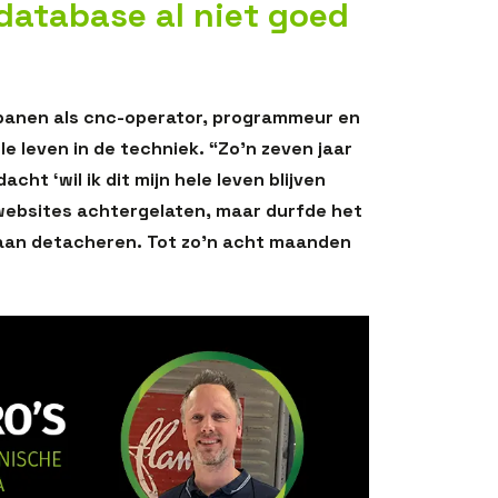
database al niet goed
banen als cnc-operator, programmeur en
ele leven in de techniek. “Zo’n zeven jaar
cht ‘wil ik dit mijn hele leven blijven
 websites achtergelaten, maar durfde het
gaan detacheren. Tot zo’n acht maanden