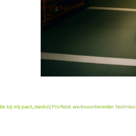
ie bij mij past, dankzij Profield: werkvoorbereider technis