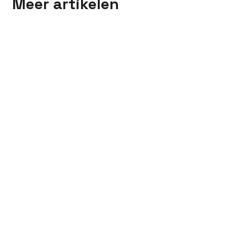
Meer artikelen
Meet the pro's
Stefan vond via Profield
zijn beste baan ooit als
Servicecoördinator
Meet the pro's
Sankar, monteur
technische dienst: “Pas als
alles draait, ben ik
tevreden”