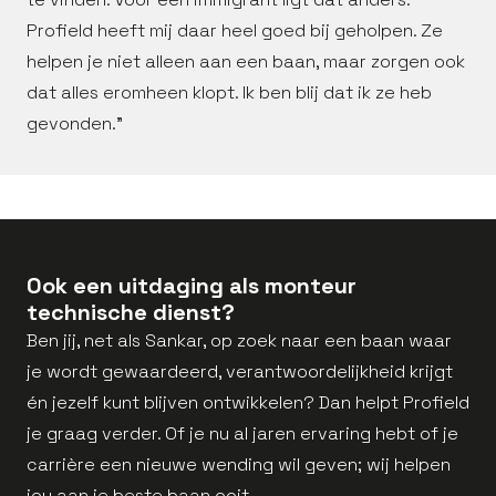
Profield heeft mij daar heel goed bij geholpen. Ze
helpen je niet alleen aan een baan, maar zorgen ook
dat alles eromheen klopt. Ik ben blij dat ik ze heb
gevonden.”
Ook een uitdaging als monteur
technische dienst?
Ben jij, net als Sankar, op zoek naar een baan waar
je wordt gewaardeerd, verantwoordelijkheid krijgt
én jezelf kunt blijven ontwikkelen? Dan helpt Profield
je graag verder. Of je nu al jaren ervaring hebt of je
carrière een nieuwe wending wil geven; wij helpen
jou aan je beste baan ooit.