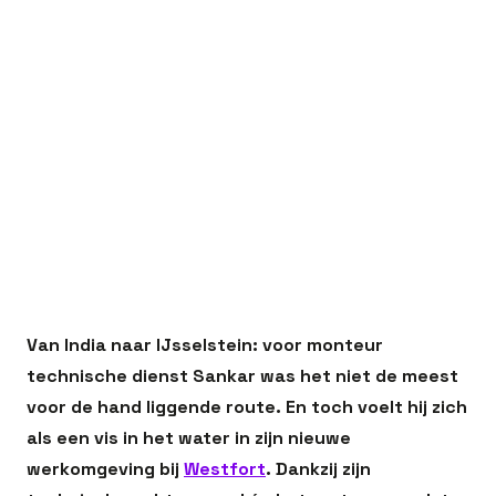
In dit artikel:
De zoektocht naar werkgeluk in een nieuw
land
Geen druk, wel vertrouwen vanaf dag één
Werken als monteur technische dienst bij
Westfort
Werkgeluk in de maak- en procesindustrie
Van India naar IJsselstein: voor monteur
technische dienst Sankar was het niet de meest
voor de hand liggende route. En toch voelt hij zich
als een vis in het water in zijn nieuwe
werkomgeving bij
Westfort
. Dankzij zijn