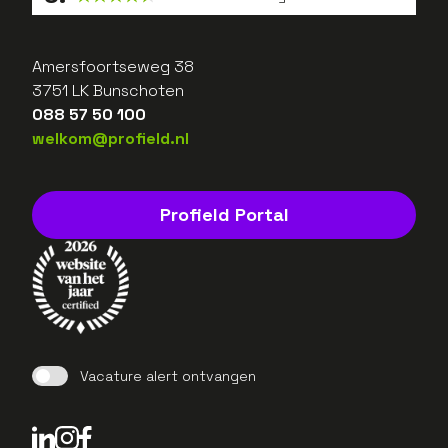
Amersfoortseweg 38
3751 LK Bunschoten
088 57 50 100
welkom@profield.nl
Profield Portal
Vacature alert ontvangen