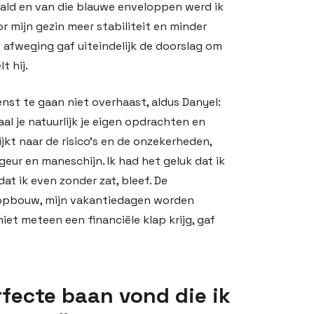
ld en van die blauwe enveloppen werd ik
or mijn gezin meer stabiliteit en minder
 afweging gaf uiteindelijk de doorslag om
t hij.
nst te gaan niet overhaast, aldus Danyel:
aal je natuurlijk je eigen opdrachten en
 kijkt naar de risico’s en de onzekerheden,
geur en maneschijn. Ik had het geluk dat ik
at ik even zonder zat, bleef. De
 opbouw, mijn vakantiedagen worden
niet meteen een financiële klap krijg, gaf
rfecte baan vond die ik