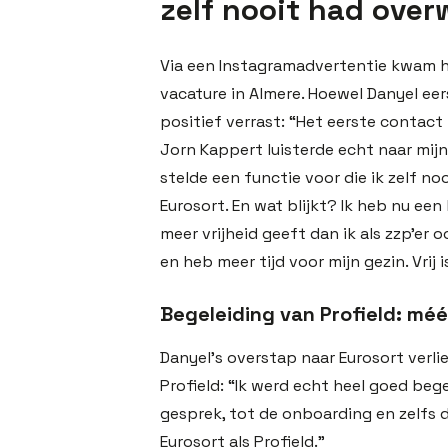
zelf nooit had ove
Via een Instagramadvertentie kwam hi
vacature in Almere. Hoewel Danyel eer
positief verrast: “Het eerste contac
Jorn Kappert luisterde echt naar mij
stelde een functie voor die ik zelf no
Eurosort. En wat blijkt? Ik heb nu ee
meer vrijheid geeft dan ik als zzp’er 
en heb meer tijd voor mijn gezin. Vrij i
Begeleiding van Profield: mé
Danyel’s overstap naar Eurosort verli
Profield: “Ik werd echt heel goed bege
gesprek, tot de onboarding en zelfs 
Eurosort als Profield.”