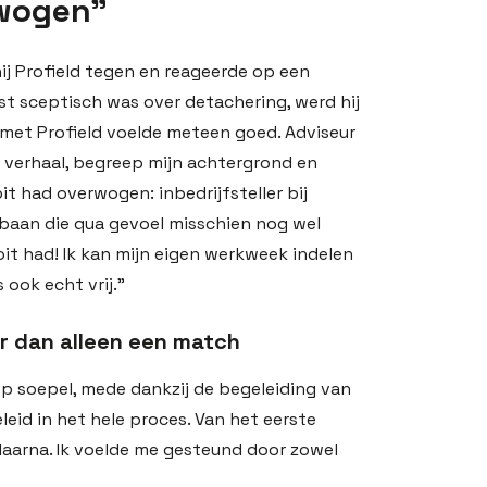
rwogen”
j Profield tegen en reageerde op een
st sceptisch was over detachering, werd hij
t met Profield voelde meteen goed. Adviseur
n verhaal, begreep mijn achtergrond en
oit had overwogen: inbedrijfsteller bij
n baan die qua gevoel misschien nog wel
ooit had! Ik kan mijn eigen werkweek indelen
s ook echt vrij.”
ér dan alleen een match
ep soepel, mede dankzij de begeleiding van
leid in het hele proces. Van het eerste
daarna. Ik voelde me gesteund door zowel