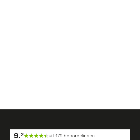
Terug de techniek in: hoe
Bram zijn werkplezier
hervond als
storingsmonteur
Meet the pro's
Van zpp’er terug in
loondienst: inbedrijfsteller
Danyel heeft nu meer
vrijheid dan ooit
9
.
2
uit
179
beoordelingen