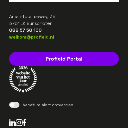
Amersfoortseweg 38
3751 LK Bunschoten
088 57 50 100
welkom@profield.nl
Profield Portal
Vacature alert ontvangen