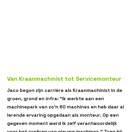
In dit artikel:
Meeloopdag zorgt voor beter beeld
Een goede voorbereiding is het halve werk
De werkweek van een Servicemonteur bij Bos
Machines
Mijn doel? De techniek verder helpen én
onderhouden
Van Kraanmachinist tot Servicemonteur
Jaco begon zijn carrière als Kraanmachinist in de
groen, grond en infra: “Ik werkte aan een
machinepark van zo’n 60 machines en heb daar al
lerende ervaring opgedaan als monteur. Op een
gegeven moment werd ik zelf verantwoordelijk
voor het creëren van nieuwe machines.” Toen hij