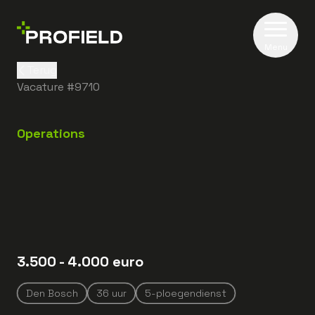
Menu
Terug
Vacature #
9710
Operations
3.500
- 4.000
euro
Den Bosch
36
uur
5-ploegendienst