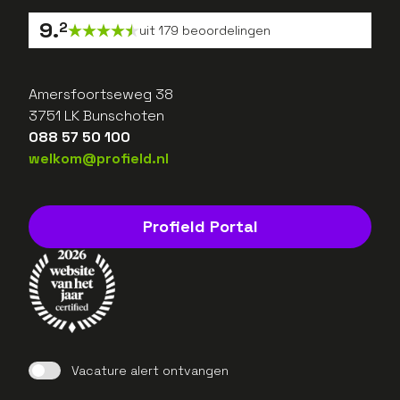
9
.
2
uit
179
beoordelingen
Amersfoortseweg 38
3751 LK Bunschoten
088 57 50 100
welkom@profield.nl
Profield Portal
Vacature alert ontvangen