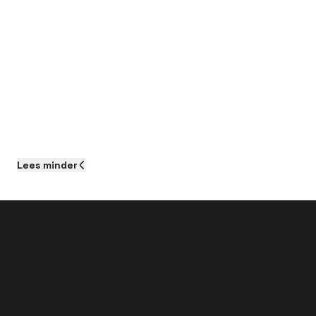
Lees
minder
Als je aan de slag gaat als Operator bij dit
bedrijf kun je het volgende verwachten: