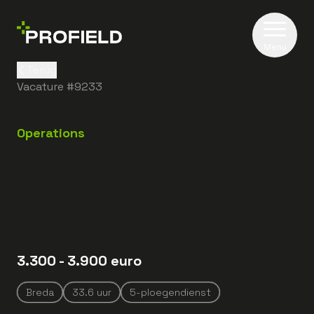
Menu
Terug
Vacature #
9233
Operations
3.300
- 3.900
euro
Breda
33.6
uur
5-ploegendienst