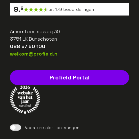
9
.
2
uit
179
beoordelingen
Amersfoortseweg 38
3751 LK Bunschoten
088 57 50 100
welkom@profield.nl
Profield Portal
Vacature alert ontvangen