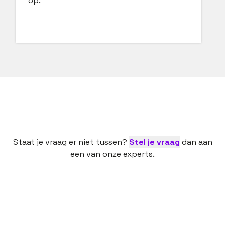
op.
Staat je vraag er niet tussen?
Stel je vraag
dan aan
een van onze experts.
Een nieuwe baan is een spannende bezigheid. Dan
is het fijn als een ervaren partij je daarbij helpt,