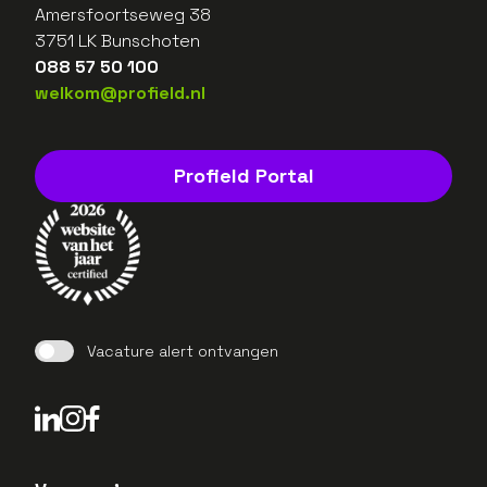
Amersfoortseweg 38
3751 LK Bunschoten
088 57 50 100
welkom@profield.nl
Profield Portal
Vacature alert ontvangen
LinkedIn Profield
Instagram Profield