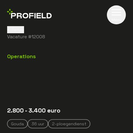
Menu
Terug
Vacature #
12008
Operations
2.800
- 3.400
euro
Gouda
36
uur
2-ploegendienst