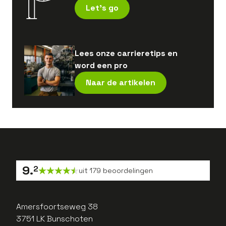
Let's go
Lees onze carrieretips en
word een pro
Naar de artikelen
9
.
2
uit
179
beoordelingen
Amersfoortseweg 38
3751 LK Bunschoten