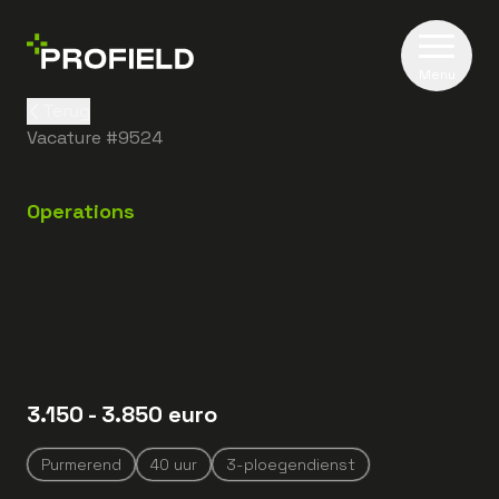
Menu
Terug
Vacature #
9524
Operations
3.150
- 3.850
euro
Purmerend
40
uur
3-ploegendienst