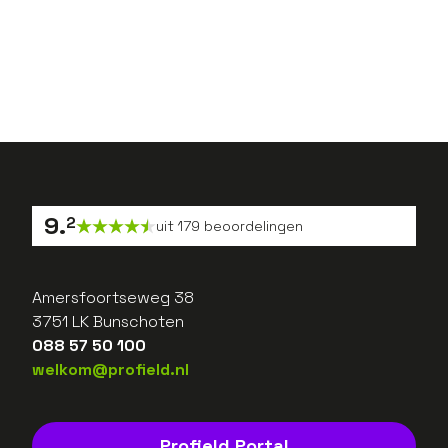
Van zpp’er terug in
loondienst: inbedrijfsteller
Danyel heeft nu meer
vrijheid dan ooit
9
.
2
uit
179
beoordelingen
Amersfoortseweg 38
3751 LK Bunschoten
088 57 50 100
welkom@profield.nl
Profield Portal