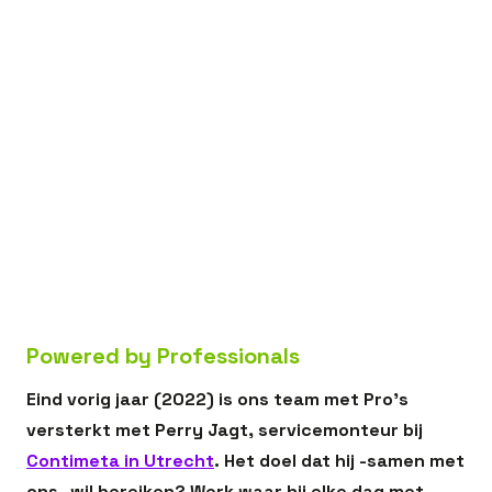
In dit artikel:
Van vliegtuigmonteur tot servicemonteur en
PLC engineer
Jezelf blijven uitdagen, elke dag weer
Een fijne werkomgeving waar je tot je 70ste wil
werken; dat is werkgeluk voor mij
Ga jij de uitdaging aan? Solliciteer bij Profield
en word ook een pro
Powered by Professionals
Eind vorig jaar (2022) is ons team met Pro’s
versterkt met Perry Jagt, servicemonteur bij
Contimeta in Utrecht
. Het doel dat hij -samen met
ons- wil bereiken? Werk waar hij elke dag met