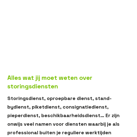
Regels consignatiedienst: werk- en rusttijden
Ploegendienst en storingsdiensten; hoe zit dat
precies?
Voorbeeld 1: vaste toeslag
De voor-en nadelen van storingsdiensten
Voordelen storingsdienst
Werken in de maak- en procesindustrie?
Alles wat jij moet weten over
storingsdiensten
Storingsdienst, oproepbare dienst, stand-
bydienst, piketdienst, consignatiedienst,
pieperdienst, beschikbaarheidsdienst… Er zijn
onwijs veel namen voor diensten waarbij je als
professional buiten je reguliere werktijden