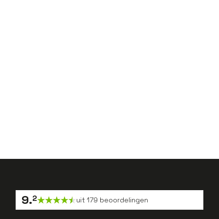
Smart Factory: dé plek
waar digitalisering en
connectiviteit bij elkaar
komen
Carrièretips
Zo vergroot je jouw
werkgeluk in de maak- en
procesindustrie
9
.
2
uit
179
beoordelingen