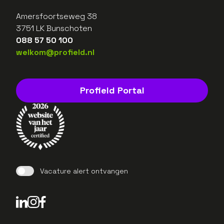
Amersfoortseweg 38
3751 LK Bunschoten
088 57 50 100
welkom@profield.nl
Profield Portal
Vacature alert ontvangen
LinkedIn Profield
Instagram Profield