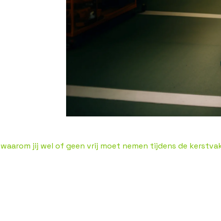
waarom jij wel of geen vrij moet nemen tijdens de kerstva