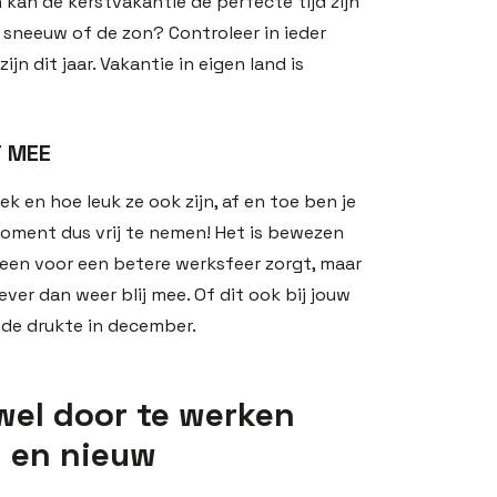
kan de kerstvakantie de perfecte tijd zijn
 sneeuw of de zon? Controleer in ieder
jn dit jaar. Vakantie in eigen land is
J MEE
ek en hoe leuk ze ook zijn, af en toe ben je
 moment dus vrij te nemen! Het is bewezen
leen voor een betere werksfeer zorgt, maar
ever dan weer blij mee. Of dit ook bij jouw
n de drukte in december.
wel door te werken
d en nieuw