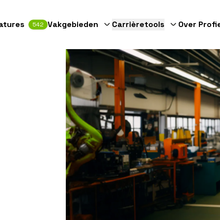
atures
Vakgebieden
Carrièretools
Over Profi
542