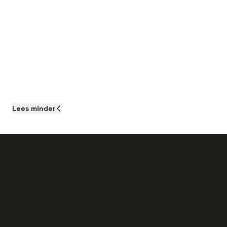
Lees
minder
Als je aan de slag gaat als Technisch
Specialist Heftrucks bij dit bedrijf kun je