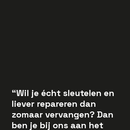
– geen rammeldozen
Een reiskostenvergoeding van €0,23
per kilometer, zodat je met een gerust
hart onderweg kunt
Vind jij jezelf terug in onderstaande
punten dan is de functie van Service- en
Werkplaatsmonteur Heftrucks zeker iets
voor jou!
Wil je écht sleutelen en
liever repareren dan
zomaar vervangen? Dan
ben je bij ons aan het