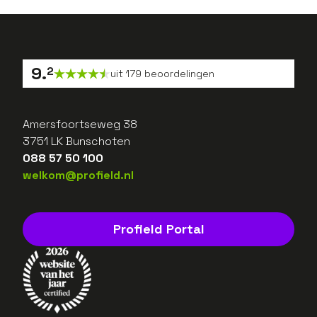
9
.
2
uit
179
beoordelingen
Amersfoortseweg 38
3751 LK Bunschoten
088 57 50 100
welkom@profield.nl
Profield Portal