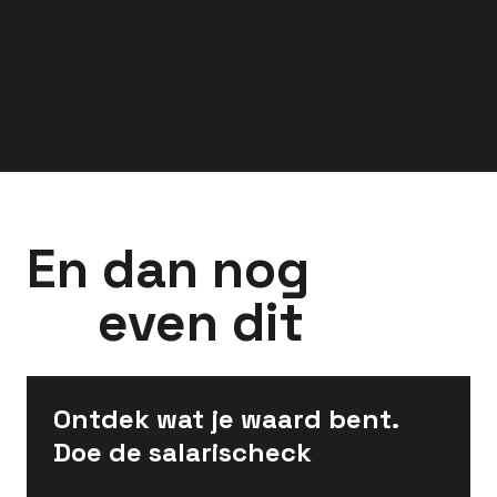
3.000
-
4.500
2.900
-
4.000
euro
euro
En dan nog
even dit
Ontdek wat je waard bent.
Doe de salarischeck