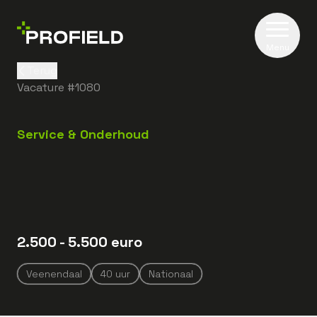
Menu
Terug
Vacature #
1080
Service & Onderhoud
2.500
- 5.500
euro
Veenendaal
40
uur
Nationaal