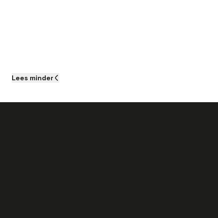
Lees
minder
Als Servicemonteur CNC Machines kun je
het volgende verwachten:
Salaris tussen de € 2.500,00 – €
5.500,00 afhankelijk van leeftijd en