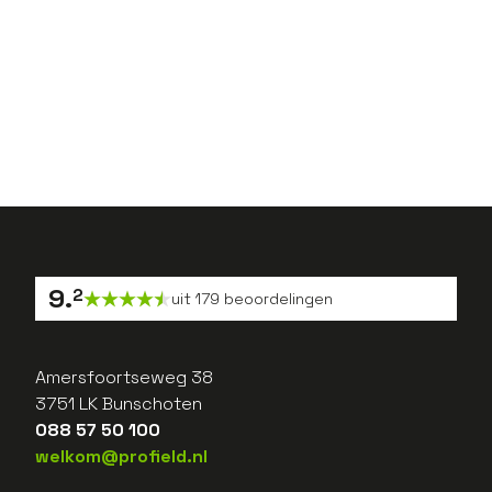
Vorige
1
2
...
39
Volgende
9
.
2
uit
179
beoordelingen
Amersfoortseweg 38
3751 LK Bunschoten
088 57 50 100
welkom@profield.nl