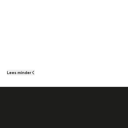
Lees
minder
Als je aan de slag gaat als Voorman bij dit