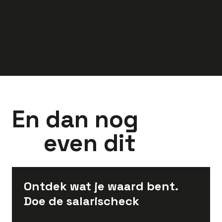
3.800
-
4.300
3.850
-
4.410
euro
euro
En dan nog
even dit
Ontdek wat je waard bent.
Doe de salarischeck