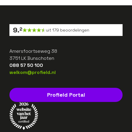
9
.
2
uit
179
beoordelingen
Amersfoortseweg 38
3751 LK Bunschoten
088 57 50 100
welkom@profield.nl
Profield Portal