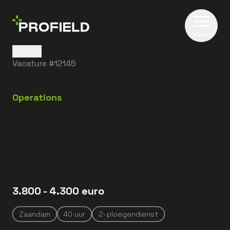
Menu
Terug
Vacature #
12145
Operations
3.800
- 4.300
euro
Zaandam
40
uur
2-ploegendienst