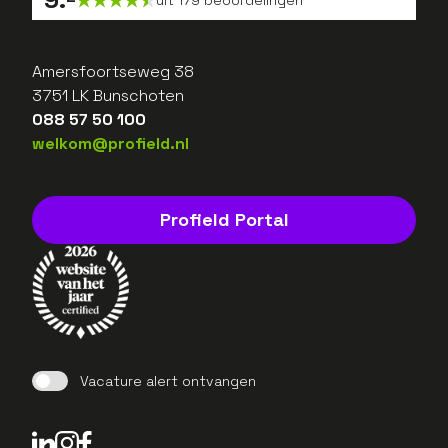
Amersfoortseweg 38
3751 LK Bunschoten
088 57 50 100
welkom@profield.nl
Profield Portal
Vacature alert ontvangen