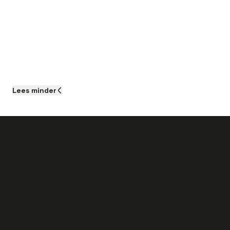
Lees
minder
Als je aan de slag gaat als Servicemonteur
binnen- en buitendienst bij dit bedrijf kun
je het volgende verwachten: