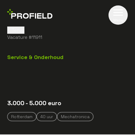
Menu
Terug
Vacature #
11911
Service & Onderhoud
3.000
- 5.000
euro
Rotterdam
40
uur
Mechatronica