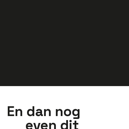
klantadvies – jij
Luchtfilter-
regelt het!
installaties
40
uur
Zwolle
40
uur
Putten
3.000
-
4.500
2.900
-
4.000
euro
euro
En dan nog
even dit