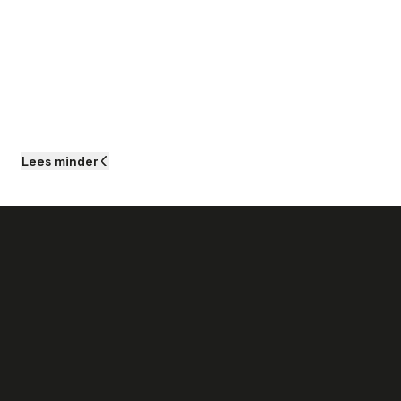
Lees
minder
Als je aan de slag gaat als Servicemonteur
WKK-installaties bij dit bedrijf kun je het
volgende verwachten: