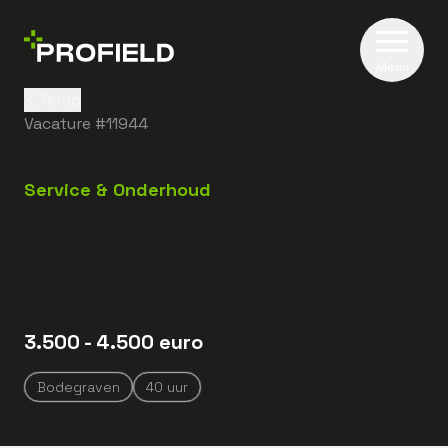
Menu
Terug
Vacature #
11944
Service & Onderhoud
3.500
- 4.500
euro
Bodegraven
40
uur