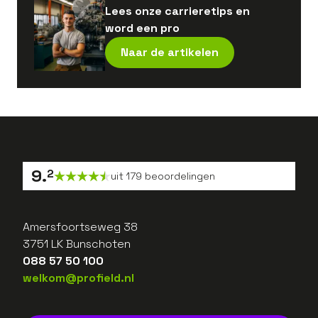
Lees onze carrieretips en
word een pro
Naar de artikelen
9
.
2
uit
179
beoordelingen
Amersfoortseweg 38
3751 LK Bunschoten
088 57 50 100
welkom@profield.nl