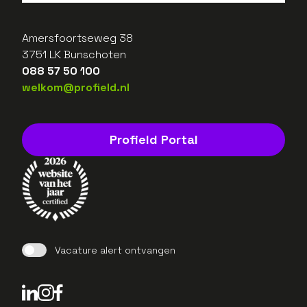
Amersfoortseweg 38
3751 LK Bunschoten
088 57 50 100
welkom@profield.nl
Profield Portal
Vacature alert ontvangen