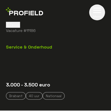
Menu
Terug
Vacature #
11186
Service & Onderhoud
3.000
- 3.500
euro
Brabant
40
uur
Nationaal