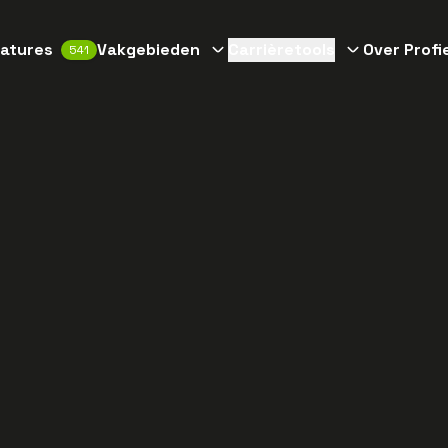
atures
Vakgebieden
Carrièretools
Over Profi
541