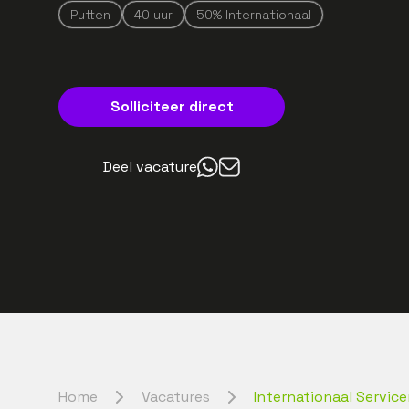
Putten
40
uur
50% Internationaal
Solliciteer direct
Deel vacature
Home
Vacatures
Internationaal Service