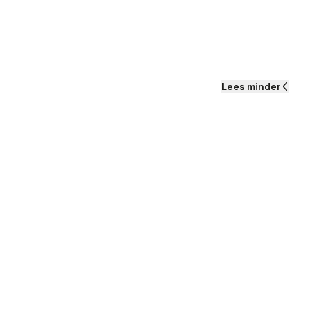
Lees
minder
Als je aan de slag gaat als