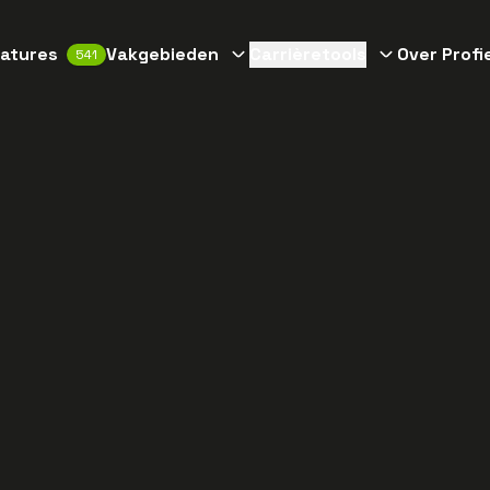
atures
Vakgebieden
Carrièretools
Over Profi
541