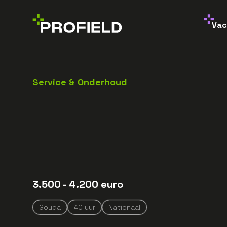
Vac
Service & Onderhoud
3.500
- 4.200
euro
Gouda
40
uur
Nationaal