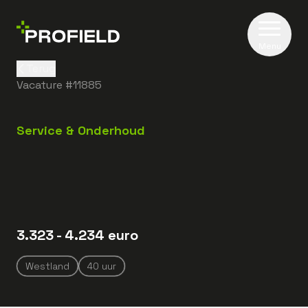
Menu
Terug
Vacature #
11885
Service & Onderhoud
3.323
- 4.234
euro
Westland
40
uur