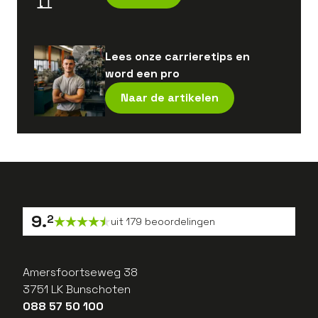
Lees onze carrieretips en
word een pro
Naar de artikelen
9
.
2
uit
179
beoordelingen
Amersfoortseweg 38
3751 LK Bunschoten
088 57 50 100