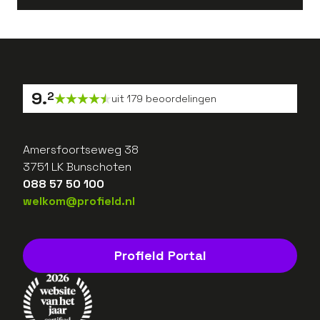
9
.
2
uit
179
beoordelingen
Amersfoortseweg 38
3751 LK Bunschoten
088 57 50 100
welkom@profield.nl
Profield Portal