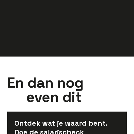
3.000
-
4.500
2.900
-
4.000
euro
euro
En dan nog
even dit
Ontdek wat je waard bent.
Doe de salarischeck