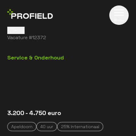
Menu
Terug
Vacature #
12372
Service & Onderhoud
3.200
- 4.750
euro
Apeldoorn
40
uur
25% Internationaal