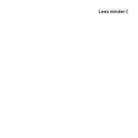
Lees
minder
Als je aan de slag gaat al
verwachten:
Een brutosalaris wat