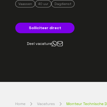
Vaassen
40
uur
Dagdienst
Solliciteer direct
Deel vacature
Home
Vacatures
Monteur Technische 