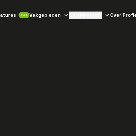
atures
Vakgebieden
Carrièretools
Over Profi
541