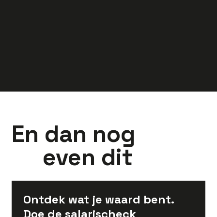
3.300
-
4.300
3.097
-
4.150
euro
euro
En dan nog
even dit
Ontdek wat je waard bent.
Doe de salarischeck