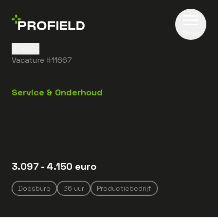
Menu
Terug
Vacature #
11667
Service & Onderhoud
3.097
- 4.150
euro
Doesburg
36
uur
Productiebedrijf