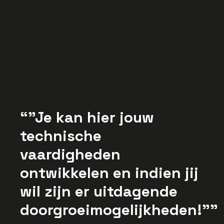
trainingen
Een informele en vriendelijke
werkomgeving waarin je samenwerkt
met gezellige en professionele
collega’s
Uitzicht op een vast contract
"Je kan hier jouw
technische
vaardigheden
ontwikkelen en indien jij
wil zijn er uitdagende
doorgroeimogelijkheden!"