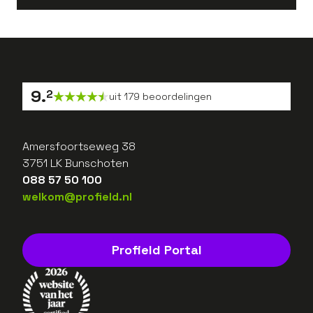
9
.
2
uit
179
beoordelingen
Amersfoortseweg 38
3751 LK Bunschoten
088 57 50 100
welkom@profield.nl
Profield Portal