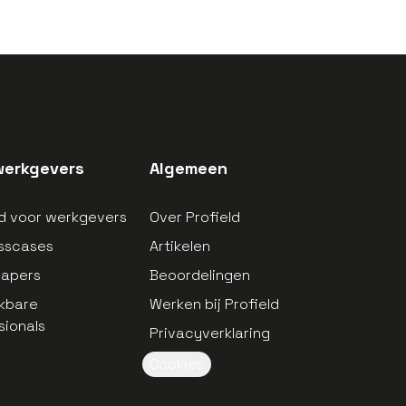
werkgevers
Algemeen
ld voor werkgevers
Over Profield
sscases
Artikelen
papers
Beoordelingen
kbare
Werken bij Profield
sionals
Privacyverklaring
Cookies