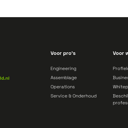
Voor pro's
Voor 
Engineering
Profie
Assemblage
Busine
d.nl
Operations
White
Service & Onderhoud
Beschi
profes