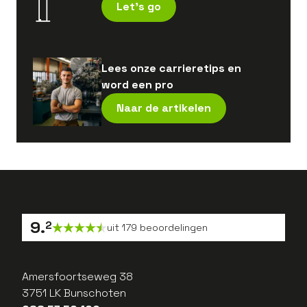
Let's go
Lees onze carrieretips en
word een pro
Naar de artikelen
9
.
2
uit
179
beoordelingen
Amersfoortseweg 38
3751 LK Bunschoten