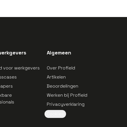
werkgevers
Algemeen
ld voor werkgevers
Over Profield
sscases
Artikelen
papers
Beoordelingen
kbare
Werken bij Profield
sionals
Privacyverklaring
Cookies