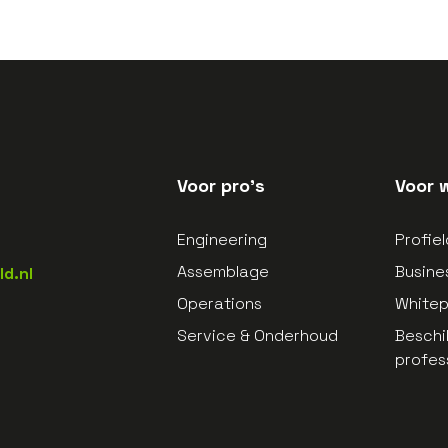
Voor pro's
Voor 
Engineering
Profie
Assemblage
Busine
d.nl
Operations
White
Service & Onderhoud
Beschi
profes