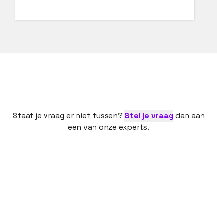
Staat je vraag er niet tussen?
Stel je vraag
dan aan
een van onze experts.
Een nieuwe baan is een spannende bezigheid. Dan
is het fijn als een ervaren partij je daarbij helpt,
onzekerheden wegneemt en vragen