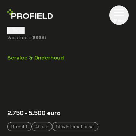
Menu
Terug
Vacature #
10866
Service & Onderhoud
2.750
- 5.500
euro
Utrecht
40
uur
50% Internationaal