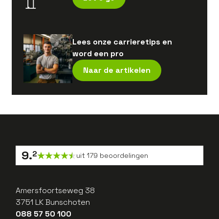
Lees onze carrieretips en
word een pro
Naar de artikelen
9
.
2
uit
179
beoordelingen
Amersfoortseweg 38
3751 LK Bunschoten
088 57 50 100