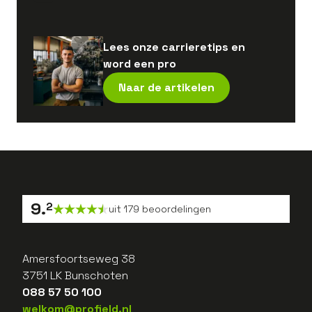
Lees onze carrieretips en
word een pro
Naar de artikelen
9
.
2
uit
179
beoordelingen
Amersfoortseweg 38
3751 LK Bunschoten
088 57 50 100
welkom@profield.nl