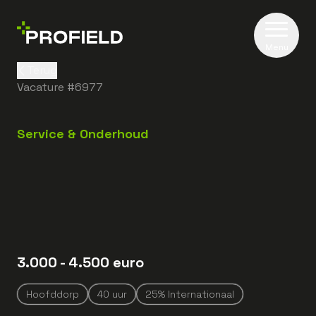
Menu
Terug
Vacature #
6977
Service & Onderhoud
3.000
- 4.500
euro
Hoofddorp
40
uur
25% Internationaal