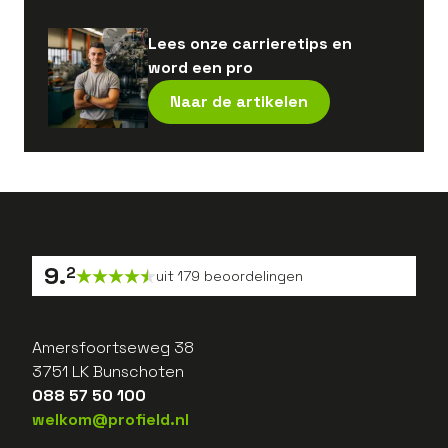
Lees onze carrieretips en
word een pro
Naar de artikelen
9
.
2
uit
179
beoordelingen
Amersfoortseweg 38
3751 LK Bunschoten
088 57 50 100
welkom@profield.nl