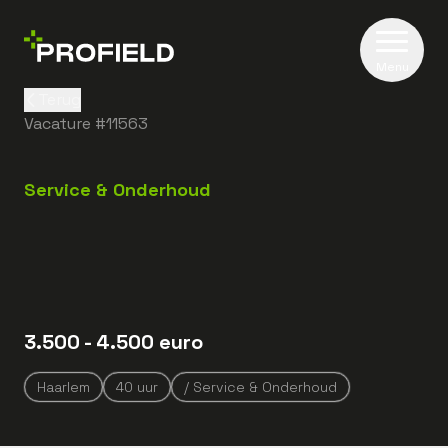
Menu
Terug
Vacature #
11563
Service & Onderhoud
3.500
- 4.500
euro
Haarlem
40
uur
/ Service & Onderhoud