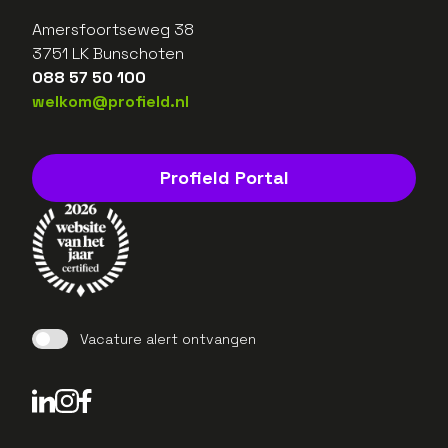
Amersfoortseweg 38
3751 LK Bunschoten
088 57 50 100
welkom@profield.nl
Profield Portal
Vacature alert ontvangen
LinkedIn Profield
Instagram Profield