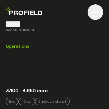
Menu
Terug
Vacature #
4890
Operations
3.100
- 3.650
euro
Ede
40
uur
3-ploegendienst