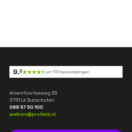
Vorige
1
2
...
39
Volgende
9
.
2
uit
179
beoordelingen
Amersfoortseweg 38
3751 LK Bunschoten
088 57 50 100
welkom@profield.nl