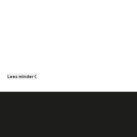
Verbeteringen:
Optimalisatie:
Projecten:
Realisatie:
Lees
minder
Als je aan de slag gaat als Teamleider TD