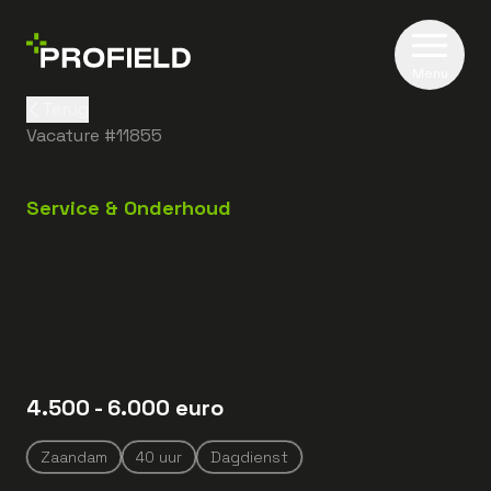
Menu
Terug
Vacature #
11855
Service & Onderhoud
4.500
- 6.000
euro
Zaandam
40
uur
Dagdienst