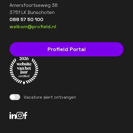
Amersfoortseweg 38
3751 LK Bunschoten
088 57 50 100
welkom@profield.nl
Profield Portal
Vacature alert ontvangen
LinkedIn Profield
Instagram Profield