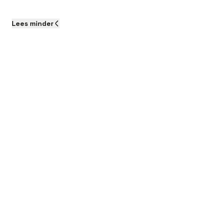
Lees
minder
Capaciteiten:
Verantwoordelijkheid:
Storingen en onderhoud: