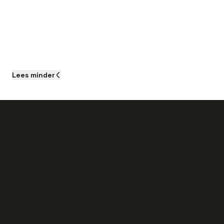
Lees
minder
Als je aan de slag gaat als Spuitgiet
Operator bij dit bedrijf kun je het volgende
verwachten:
Een salaris tussen de
€ 3.000 – €