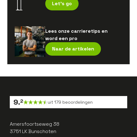
Let's go
Lees onze carrieretips en
word een pro
Naar de artikelen
9
.
2
uit
179
beoordelingen
Amersfoortseweg 38
3751 LK Bunschoten