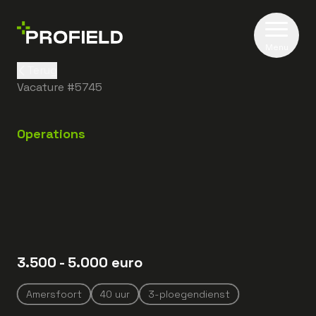
Menu
Terug
Vacature #
5745
Operations
3.500
- 5.000
euro
Amersfoort
40
uur
3-ploegendienst