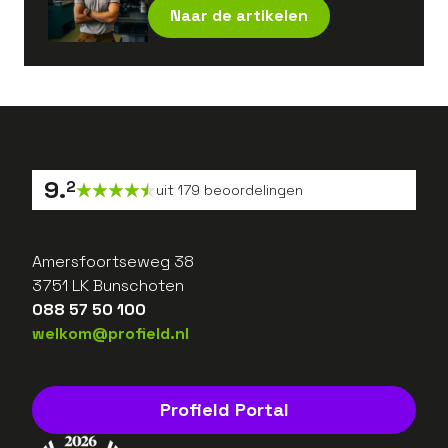
Naar de artikelen
9
.
2
uit
179
beoordelingen
Amersfoortseweg 38
3751 LK Bunschoten
088 57 50 100
welkom@profield.nl
Profield Portal