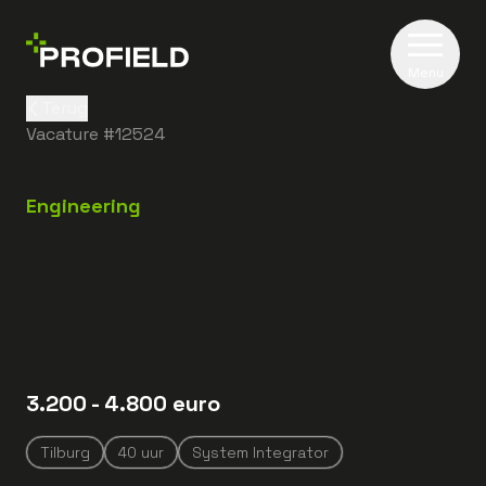
Menu
Terug
Vacature #
12524
Engineering
3.200
- 4.800
euro
Tilburg
40
uur
System Integrator