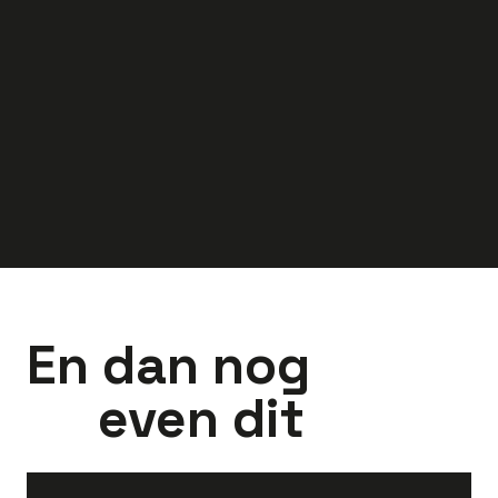
40
uur
Almelo
40
uur
Tilburg
4.000
-
5.500
3.200
-
4.800
euro
euro
En dan nog
even dit