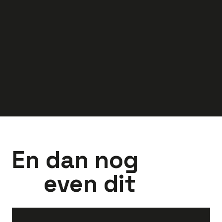
38
uur
Houten
40
uur
Barneve
4.000
-
5.000
3.000
-
5.000
euro
euro
En dan nog
even dit