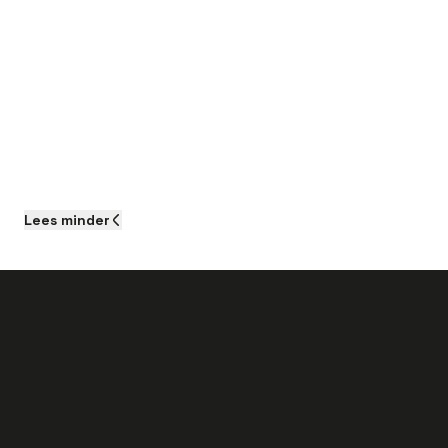
Lees
minder
Als Service Coördinator bij dit bedrijf
wordt je goed beloond: