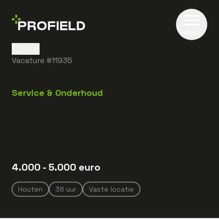
Menu
Terug
Vacature #
11935
Service & Onderhoud
4.000
- 5.000
euro
Houten
38
uur
Vaste locatie