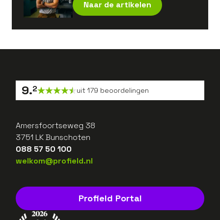
Naar de artikelen
9
.
2
uit
179
beoordelingen
Amersfoortseweg 38
3751 LK Bunschoten
088 57 50 100
welkom@profield.nl
Profield Portal