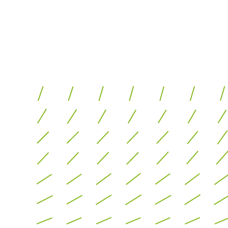
ten:
s kan