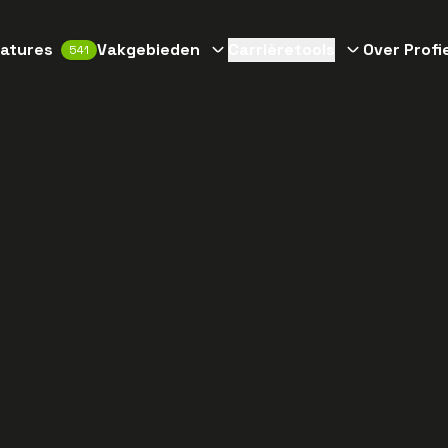
atures
Vakgebieden
Carrièretools
Over Profi
541