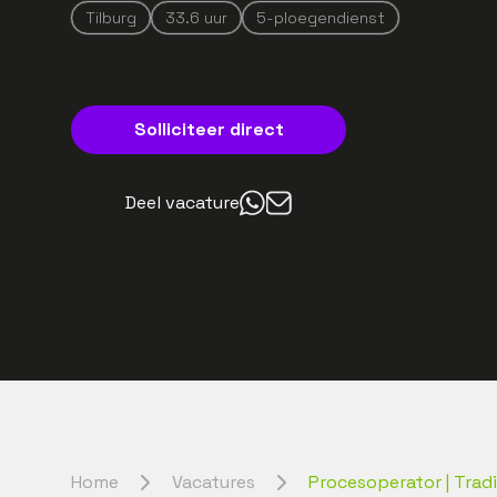
Tilburg
33.6
uur
5-ploegendienst
Solliciteer direct
Deel vacature
Home
Vacatures
Procesoperator | Trad