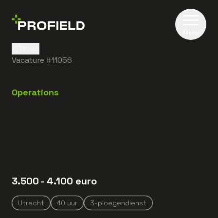
Menu
Terug
Vacature #
11056
Operations
3.500
- 4.100
euro
Utrecht
40
uur
3-ploegendienst