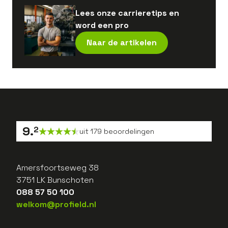
Lees onze carrieretips en
word een pro
Naar de artikelen
9
.
2
uit
179
beoordelingen
Amersfoortseweg 38
3751 LK Bunschoten
088 57 50 100
welkom@profield.nl