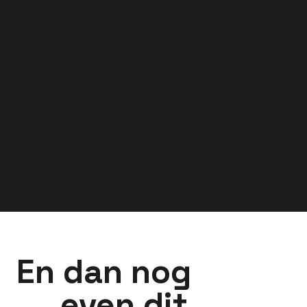
ploegen |
proces | 5-
Technische
ploegendiens
Uitdaging
34.6
uur
Hoorn
33.6
uur
Lelyst
3.850
-
4.250
2.900
-
3.600
euro
euro
En dan nog
even dit