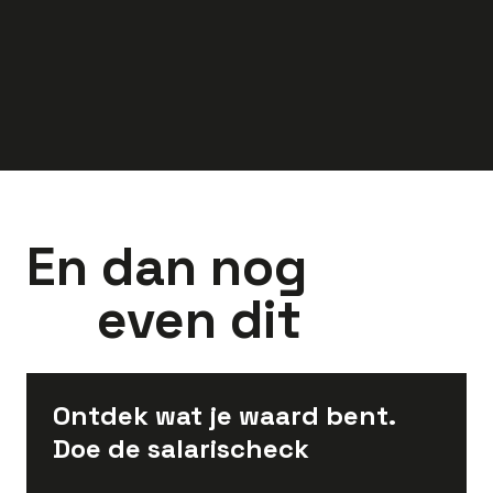
3.300
-
4.300
3.097
-
4.150
euro
euro
En dan nog
even dit
Ontdek wat je waard bent.
Doe de salarischeck