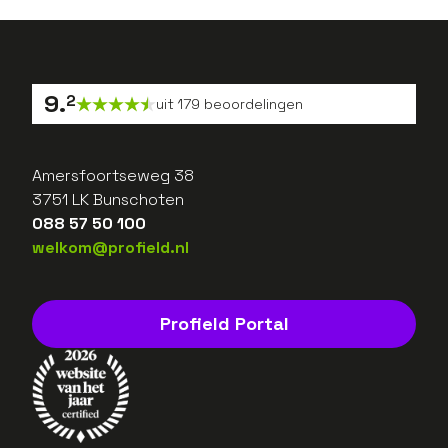
9
.
2
uit
179
beoordelingen
Amersfoortseweg 38
3751 LK Bunschoten
088 57 50 100
welkom@profield.nl
Profield Portal