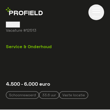
Menu
Terug
Vacature #
12513
Service & Onderhoud
4.500
- 6.000
euro
Schoonrewoerd
33.6
uur
Vaste locatie