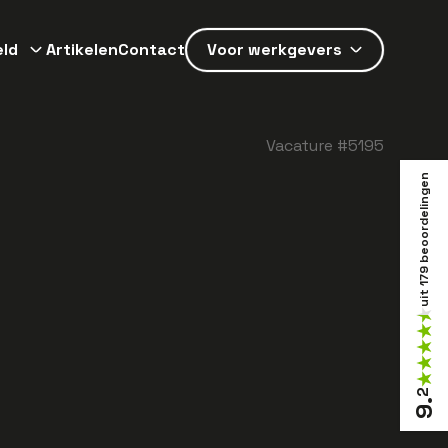
eld
Artikelen
Contact
Voor werkgevers
Vacature #
5195
beoordelingen
179
uit
2
.
9