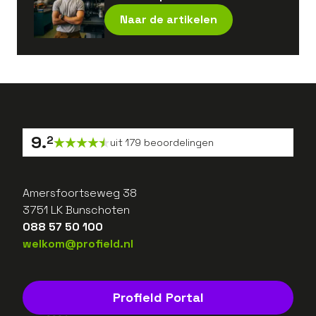
Naar de artikelen
9
.
2
uit
179
beoordelingen
Amersfoortseweg 38
3751 LK Bunschoten
088 57 50 100
welkom@profield.nl
Profield Portal