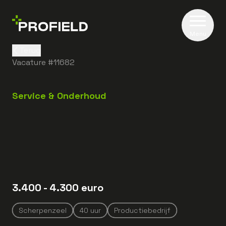
Menu
Terug
Vacature #
11682
Service & Onderhoud
3.400
- 4.300
euro
Scherpenzeel
40
uur
Productiebedrijf