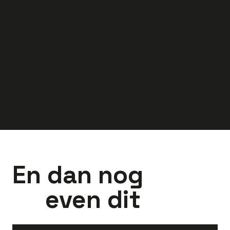
Dagdienst
Dagdienst
40
uur
Apeldoorn
36
uur
Doesbur
3.300
-
4.300
3.097
-
4.150
euro
euro
En dan nog
even dit