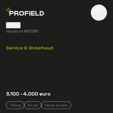
Menu
Terug
Vacature #
12065
Service & Onderhoud
3.100
- 4.000
euro
Tilburg
40
uur
Vaste locatie