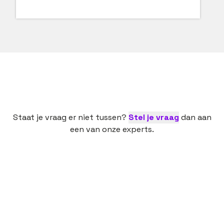
Staat je vraag er niet tussen?
Stel je vraag
dan aan
een van onze experts.
Een nieuwe baan is een spannende bezigheid. Dan
is het fijn als een ervaren partij je daarbij helpt,
onzekerheden wegneemt en vragen
Onze dienstverlening kost jou als professional