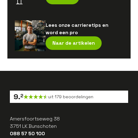
Lees onze carrieretips en
word een pro
Naar de artikelen
9
.
2
uit
179
beoordelingen
Amersfoortseweg 38
3751 LK Bunschoten
088 57 50 100