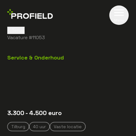
Menu
Terug
Vacature #
11053
Service & Onderhoud
3.300
- 4.500
euro
Tilburg
40
uur
Vaste locatie