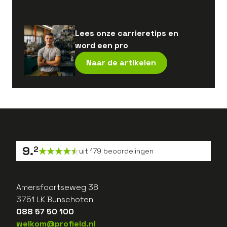
Lees onze carrieretips en
word een pro
Naar de artikelen
9
.
2
uit
179
beoordelingen
Amersfoortseweg 38
3751 LK Bunschoten
088 57 50 100
welkom@profield.nl