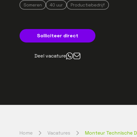
Someren
40
uur
Productiebedrijf
Solliciteer direct
Deel vacature
Home
Vacatures
Monteur Technische D