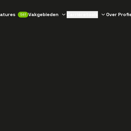
atures
Vakgebieden
Carrièretools
Over Profi
541