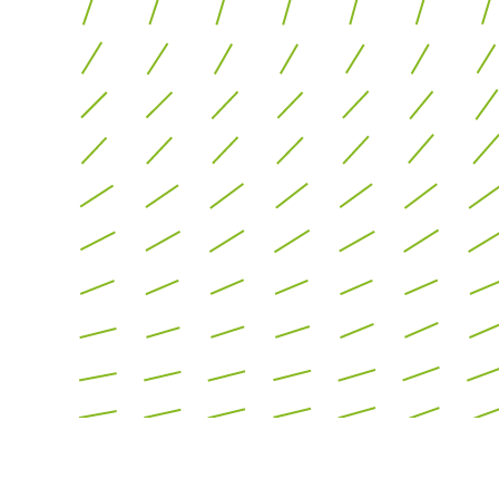
nde
gen