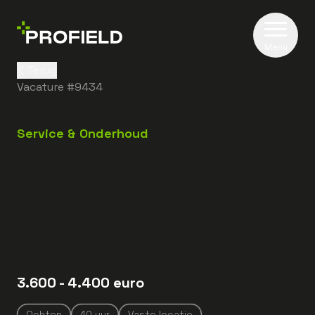
Menu
Terug
Vacature #
9434
Service & Onderhoud
3.600
- 4.400
euro
Ochten
40
uur
Vaste locatie