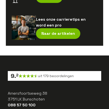
Lees onze carrieretips en
word een pro
Naar de artikelen
9
.
2
uit
179
beoordelingen
Amersfoortseweg 38
3751 LK Bunschoten
088 57 50 100