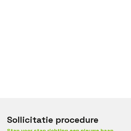
Bel met
Jeroen
Mail met
Jeroen
Sollicitatie procedure
Stap voor stap richting een nieuwe baan