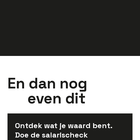
3.300
-
4.300
3.097
-
4.150
euro
euro
En dan nog
even dit
Ontdek wat je waard bent.
Doe de salarischeck