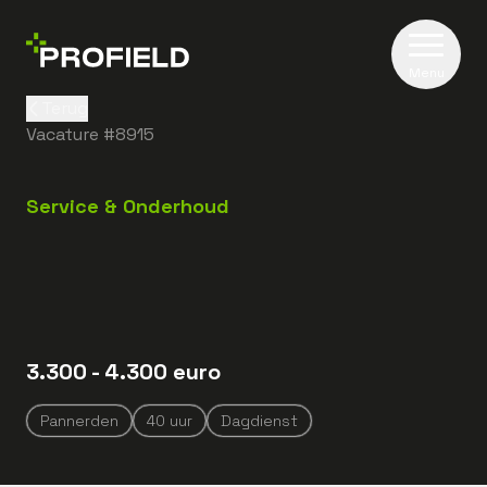
Menu
Terug
Vacature #
8915
Service & Onderhoud
3.300
- 4.300
euro
Pannerden
40
uur
Dagdienst