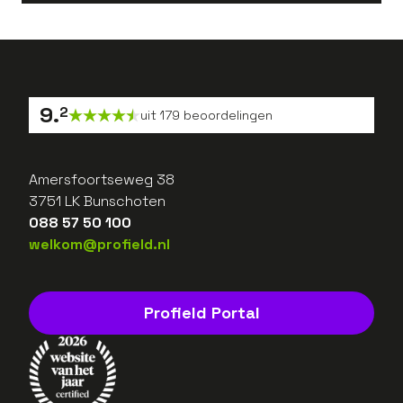
9
.
2
uit
179
beoordelingen
Amersfoortseweg 38
3751 LK Bunschoten
088 57 50 100
welkom@profield.nl
Profield Portal