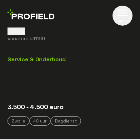
Menu
Terug
Vacature #
11169
Service & Onderhoud
3.500
- 4.500
euro
Zwolle
40
uur
Dagdienst