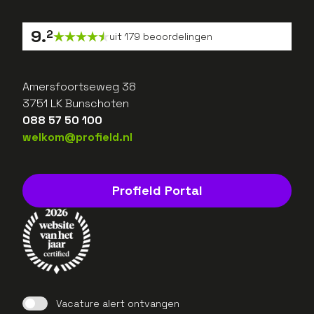
9
.
2
uit
179
beoordelingen
Amersfoortseweg 38
3751 LK Bunschoten
088 57 50 100
welkom@profield.nl
Profield Portal
Vacature alert ontvangen