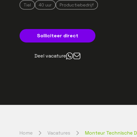
Tiel
40
uur
Productiebedrijf
Solliciteer direct
Deel vacature
Home
Vacatures
Monteur Technische D